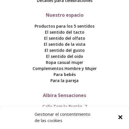
Detalles para celebraciones
Nuestro espacio
Productos para los 5 sentidos
El sentido del tacto
El sentido del olfato
El sentido de la vista
El sentido del gusto
El sentido del oido
Ropa casual mujer
Complementos Hombre y Mujer
Para bebés
Para la pareja
Albira Sensaciones
Calle Tomás Bretón, 7
50005 Zaragoza
Gestionar el consentimiento
de las cookies
+34 976 357 111