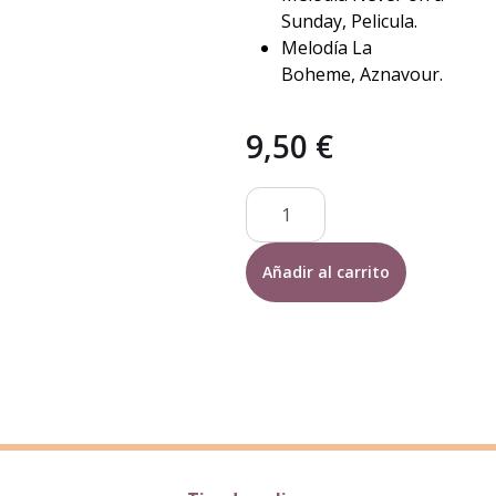
Sunday, Pelicula.
Melodía La
Boheme, Aznavour.
9,50
€
Tambor
musical
manivela
Añadir al carrito
cantidad